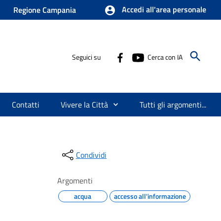
Accedi all'area personale
Regione Campania
Seguici su
Cerca con IA
Contatti
Vivere la Città
Tutti gli argomenti...
Condividi
Argomenti
acqua
accesso all'informazione