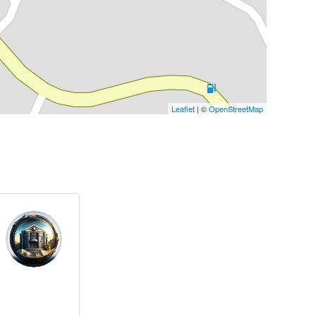
Leaflet
| ©
OpenStreetMap