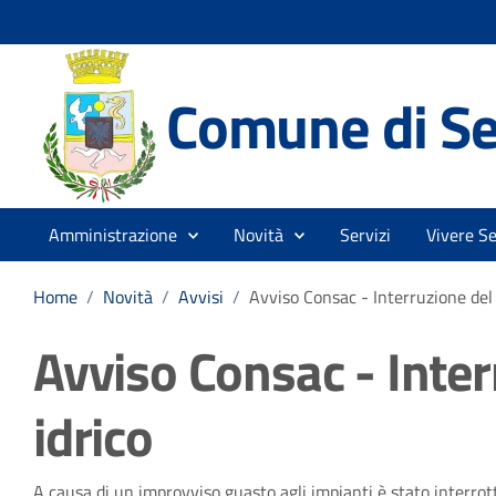
Comune di Se
Amministrazione
Novità
Servizi
Vivere Se
Home
/
Novità
/
Avvisi
/
Avviso Consac - Interruzione del 
Avviso Consac - Inter
idrico
A causa di un improvviso guasto agli impianti è stato interrotto