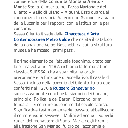
competenza della
Comunità Montana Alento -
Monte Stella
, è inserito nel
Parco Nazionale del
Cilento – Vallo di Diano – Alburni
. Esso guarda al
capoluogo di provincia Salerno, ad Agropoli e a Vallo
della Lucania per i rapporti con le istituzioni e per i
consumi.
Sessa Cilento è sede della
Pinacoteca d’Arte
Contemporanea Pietro Volpe
che ospita il catalogo
della donazione Volpe-Boschetti da cui la struttura
museale ha mosso i primi passi.
Il primo elemento dell'attuale toponimo, citato per
la prima volta nel 1187, richiama la forma latino-
classica SUESSA, che a sua volta ha origini
preromane e la funzione di appellativo. Il casale di
Sessa, incluso nella baronia del Cilento, fu tra quelli
conferiti nel 1276 a
Ruggero Sanseverino
;
successivamente conobbe la signoria dei Capano,
principi di Pollica, e dei Baroni Giordano, primi
feudatari. È comune autonomo dal secolo scorso.
Significative testimonianze del passato abbelliscono
il comprensorio sessese: i Mulini ad acqua, i superbi
ruderi del monastero di Santa Maria degli Eremiti
alla frazione San Mango, fulcro dell'economia e