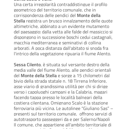
Una certa irregolarità contraddistingue il profilo
geometrico del territorio comunale, che in
corrispondenza delle pendici del
Monte della
Stella
registra un brusco innalzamento delle quote
altimetriche, abbinato a un evidente mutamento
del paesaggio: dalla vetta alle falde del massiccio si
dispongono in successione boschi cedui castagnali,
macchia mediterranea e seminativi di collina
arborati. A poca distanza dall'abitato si snoda fra
l'intrico della vegetazione ripuaria il fiume Alento.
Sessa Cilento
, è situata sul versante destro della
media valle del fiume Alento, alle pendici orientali
del
Monte della Stella
e sorge a 15 chilometri dal
bivio della strada statale n. 18 Tirrena Inferiore,
asse viario di grandissima utilità per chi si dirige
verso i capoluoghi campani e la Calabria, magari
facendo tappa presso le località balneari della
costiera cilentana. Omignano Scalo è la stazione
ferroviaria più vicina. Le autolinee “Giuliano Sas” –
presenti sul territorio comunale, offrono servizi di
autotrasporto passeggeri da e per Salerno/Napoli
Il comune, che appartiene all'ambito territoriale di