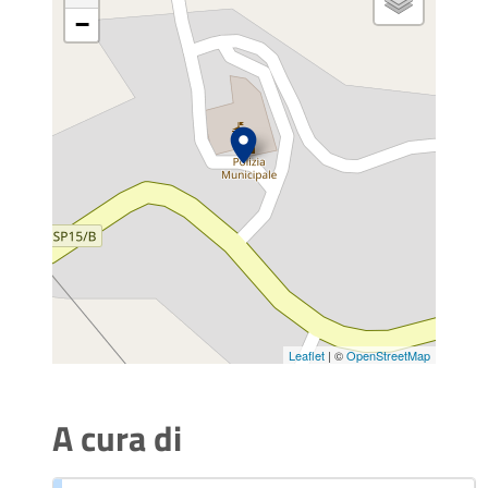
−
Leaflet
| ©
OpenStreetMap
A cura di