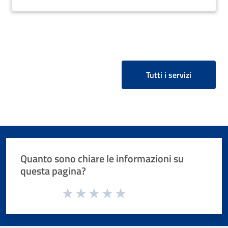
Tutti i servizi
Quanto sono chiare le informazioni su
questa pagina?
Valuta da 1 a 5 stelle la pagina
Valuta 1 stelle su 5
Valuta 2 stelle su 5
Valuta 3 stelle su 5
Valuta 4 stelle su 5
Valuta 5 stelle su 5