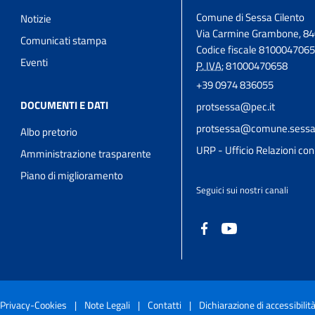
Comune di Sessa Cilento
Notizie
Via Carmine Grambone, 84
Comunicati stampa
Codice fiscale 810004706
Eventi
P. IVA:
81000470658
+39 0974 836055
DOCUMENTI E DATI
protsessa@pec.it
protsessa@comune.sessaci
Albo pretorio
URP - Ufficio Relazioni con 
Amministrazione trasparente
Piano di miglioramento
Seguici sui nostri canali
Privacy-Cookies
|
Note Legali
|
Contatti
|
Dichiarazione di accessibilit