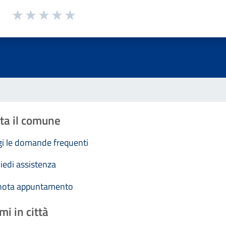
1 a 5 stelle la pagina
Valuta 1 stelle su 5
Valuta 2 stelle su 5
Valuta 3 stelle su 5
Valuta 4 stelle su 5
Valuta 5 stelle su 5
ta il comune
i le domande frequenti
iedi assistenza
nota appuntamento
mi in città