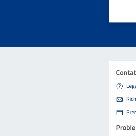
Valuta da 
Contat
Legg
Rich
Pre
Proble