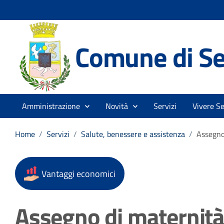
Comune di Se
Amministrazione
Novità
Servizi
Vivere Se
Home
/
Servizi
/
Salute, benessere e assistenza
/
Assegno
Vantaggi economici
Assegno di maternit