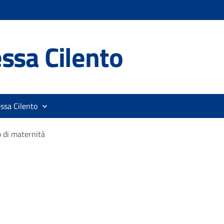
ssa Cilento
ssa Cilento
 di maternità
à