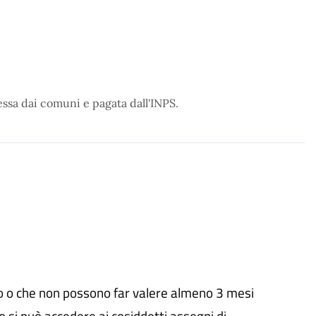
essa dai comuni e pagata dall'INPS.
o o che non possono far valere almeno 3 mesi
io si può accedere ai cosiddetti assegni di