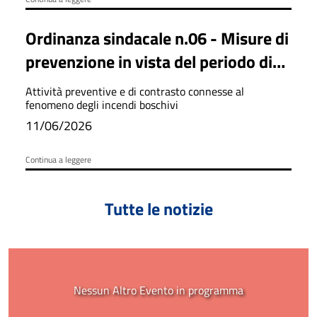
Ordinanza sindacale n.06 - Misure di
prevenzione in vista del periodo di
massima pericolosità per gli incendi
Attività preventive e di contrasto connesse al
boschivi
fenomeno degli incendi boschivi
11/06/2026
Continua a leggere
Tutte le notizie
Nessun Altro Evento in programma