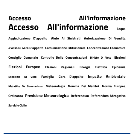
Accesso All'informazione
Accesso All'informazione
Acqua
Aggiudicazione D'appalto
Aiuto Ai Sinistrati
Autorizzazione Di Vendita
Avviso Di Gara D'appalto
Comunicazione Istituzionale
Concentrazione Economica
Consiglio Comunale
Controllo Delle Concentrazioni
Elezioni
Diritto Di Voto
Elezioni Europee
Elezioni Regionali
Energia Elettrica
Epidemia
Impatto Ambientale
Famiglia
Gara D'appalto
Esercizio Di Voto
Meteorologia
Nomina Dei Membri
Norma Europea
Malattia Da Coronavirus
Previsione Meteorologica
Ordinanza
Referendum
Referendum Abrogativo
Servizio Civile