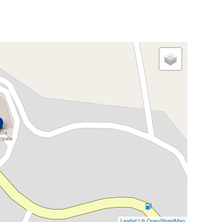
Leaflet
| ©
OpenStreetMap