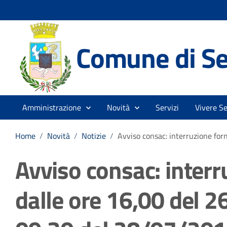
Comune di Se
Amministrazione
Novità
Servizi
Vivere Se
Home
/
Novità
/
Notizie
/
Avviso consac: interruzione for
Avviso consac: interr
dalle ore 16,00 del 2