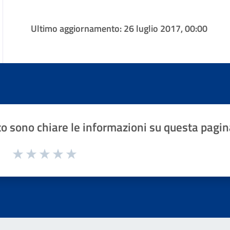
Ultimo aggiornamento:
26 luglio 2017, 00:00
o sono chiare le informazioni su questa pagin
1 a 5 stelle la pagina
Valuta 1 stelle su 5
Valuta 2 stelle su 5
Valuta 3 stelle su 5
Valuta 4 stelle su 5
Valuta 5 stelle su 5