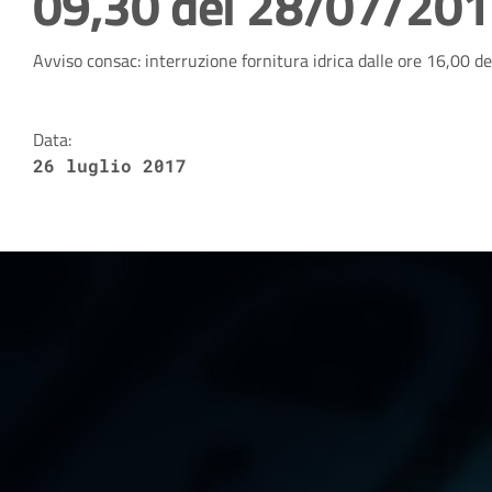
09,30 del 28/07/20
Dettagli della notizia
Avviso consac: interruzione fornitura idrica dalle ore 16,00
Data:
26 luglio 2017