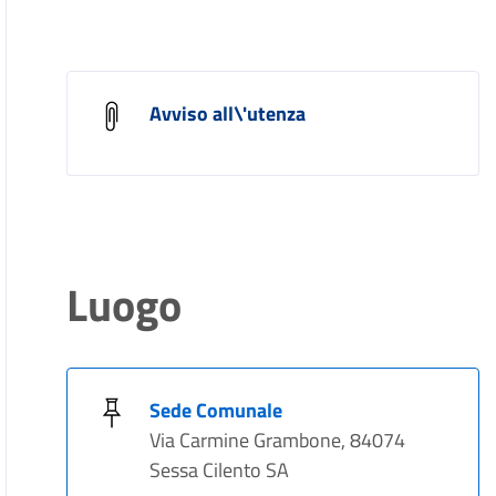
Avviso all\'utenza
Luogo
Sede Comunale
Via Carmine Grambone, 84074
Sessa Cilento SA