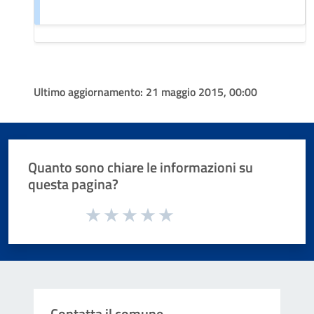
Ultimo aggiornamento:
21 maggio 2015, 00:00
Quanto sono chiare le informazioni su
questa pagina?
Valuta da 1 a 5 stelle la pagina
Valuta 1 stelle su 5
Valuta 2 stelle su 5
Valuta 3 stelle su 5
Valuta 4 stelle su 5
Valuta 5 stelle su 5
Contatta il comune